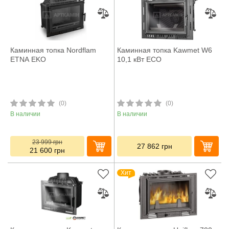
Каминная топка Nordflam
Каминная топка Kawmet W6
ETNA EKO
10,1 кВт ECO
(0)
(0)
В наличии
В наличии
23 999
грн
27 862
грн
21 600
грн
Хит