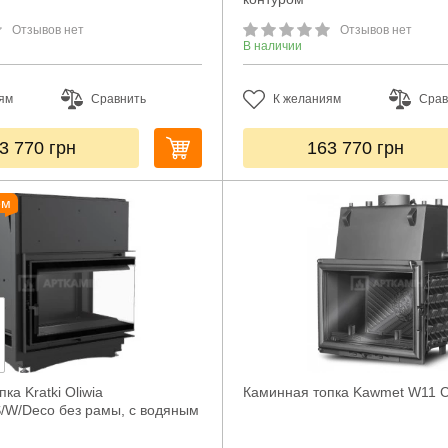
Отзывов нет
Отзывов нет
В наличии
ям
Сравнить
К желаниям
Срав
3 770
грн
163 770
грн
ем
ка Kratki Oliwia
Каминная топка Kawmet W11 C
/W/Deco без рамы, с водяным