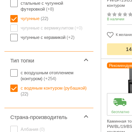
PW/BP/15/BS
стальные с чугунной
контуром
футеровкой
(+8)
чугунные
(22)
В наличии
чугунные с вермикулитом
(+0)
К желани
чугунные с керамикой
(+2)
14
Тип топки
Рекоменду
с воздушным отоплением
(контуром)
(+254)
с водяным контуром (рубашкой)
(22)
бесплатно
Страна-производитель
Каминная топ
PW/BL/19/BS
Албания
(0)
контуром