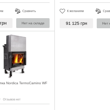
ям
Сравнить
К желаниям
Срав
грн
91 125
грн
Нет на складе
Нет 
пка Nordica TermoCamino WF
Отзывов нет