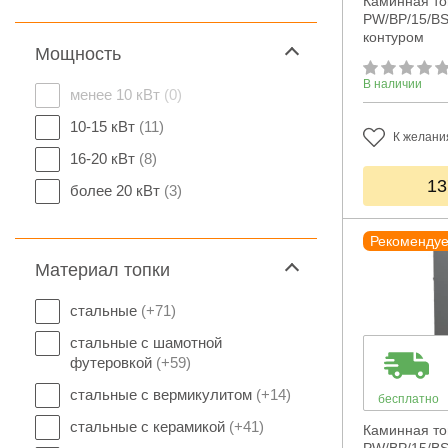
Каминная топ
PW/BP/15/BS
контуром
Мощность
В наличии
менее 10 кВт
(0)
10-15 кВт
(11)
К желани
16-20 кВт
(8)
13
более 20 кВт
(3)
Рекоменду
Материал топки
стальные
(+71)
стальные с шамотной
футеровкой
(+59)
стальные с вермикулитом
(+14)
бесплатно
стальные с керамикой
(+41)
Каминная топ