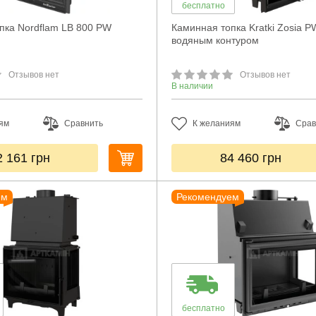
бесплатно
пка Nordflam LB 800 PW
Каминная топка Kratki Zosia P
водяным контуром
Отзывов нет
Отзывов нет
В наличии
ям
Сравнить
К желаниям
Срав
2 161
грн
84 460
грн
ем
Рекомендуем
бесплатно