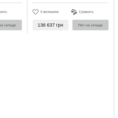
нить
К желаниям
Сравнить
136 637
грн
на складе
Нет на складе