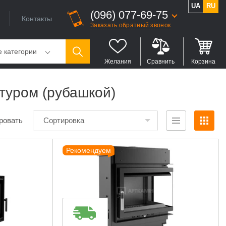
UA
RU
(096) 077-69-75
Контакты
Заказать обратный звонок
е категории
Желания
Сравнить
Корзина
нтуром (рубашкой)
ровать
Сортировка
Рекомендуем