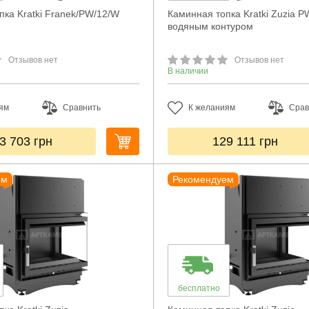
пка Kratki Franek/PW/12/W
Каминная топка Kratki Zuzia P
водяным контуром
Отзывов нет
Отзывов нет
В наличии
ям
Сравнить
К желаниям
Срав
3 703
грн
129 111
грн
ем
Рекомендуем
бесплатно