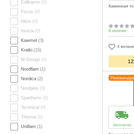
Edilkamin
(0)
Каминная то
Focus
(0)
Hitze
(0)
Invicta
(0)
В наличии
Kawmet
(3)
К желани
Kratki
(15)
M-Design
(0)
12
Nordflam
(1)
Рекоменду
Nordica
(2)
Nordpeis
(0)
Spartherm
(0)
Technical
(0)
Thorma
(0)
бесплатно
Uniflam
(1)