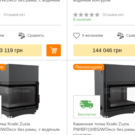
/W/Deco без рамы, с водяным
водяным контуром
Отзывов нет
Отзывов нет
В наличии
ям
Сравнить
К желаниям
Срав
3 119
грн
144 046
грн
ем
Рекомендуем
бесплатно
ка Kratki Zuzia
Каминная топка Kratki Zuzia
/W/Deco без рамы, с водяным
PW/BP/19/BS/W/Deco без рамы
контуром