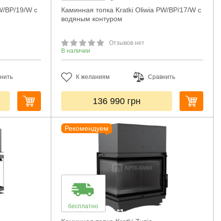
W/BP/19/W с
Каминная топка Kratki Oliwia PW/BP/17/W с
водяным контуром
Отзывов нет
В наличии
нить
К желаниям
Сравнить
136 990
грн
Рекомендуем
бесплатно