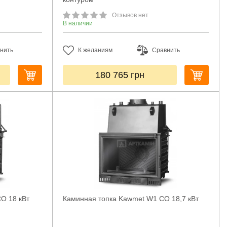
Отзывов нет
В наличии
нить
К желаниям
Сравнить
180 765
грн
O 18 кВт
Каминная топка Kawmet W1 CO 18,7 кВт