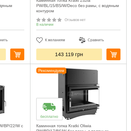
Каминная топка Kratki Zuzia
одяным
PW/BL/15/BS/W/Deco без рамы, с водяным
контуром
Отзывов нет
В наличии
нить
К желаниям
Сравнить
143 119
грн
Рекомендуем
бесплатно
PW/BP/22/W с
Каминная топка Kratki Oliwia