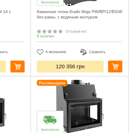
бесплатно
W 14 с
Каминная топка Kratki Maja PW/BP/12/BS/W
без рамы, с водяным контуром
Отзывов нет
В наличии
нить
К желаниям
Сравнить
120 356
грн
Рекомендуем
бесплатно