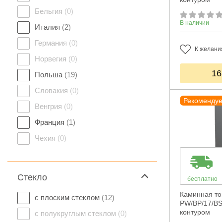
Бельгия
(0)
В наличии
Италия
(2)
Германия
(0)
К желани
Норвегия
(0)
16
Польша
(19)
Словакия
(0)
Рекоменду
Венгрия
(0)
Франция
(1)
Чехия
(0)
Стекло
бесплатно
Каминная топ
с плоским стеклом
(12)
PW/BP/17/BS
контуром
с полукруглым стеклом
(0)