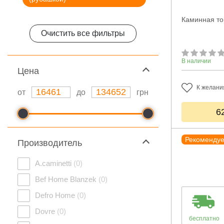
Каминная то
Очистить все фильтры
В наличии
Цeна
К желани
от
до
грн
6
Рекоменду
Производитель
A.caminetti
(0)
Bef Home Blanzek
(0)
Defro Home
(0)
Dovre
(0)
бесплатно