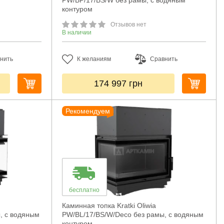
PW/BP/17/BS/W без рамы, с водяным
контуром
Отзывов нет
В наличии
нить
К желаниям
Сравнить
174 997
грн
Рекомендуем
бесплатно
Каминная топка Kratki Oliwia
, с водяным
PW/BL/17/BS/W/Deco без рамы, с водяным
контуром