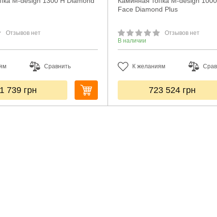
пка M-design 1300 H Diamond
Каминная топка M-design 1000
Face Diamond Plus
Отзывов нет
Отзывов нет
В наличии
ям
Сравнить
К желаниям
Срав
1 739
грн
723 524
грн