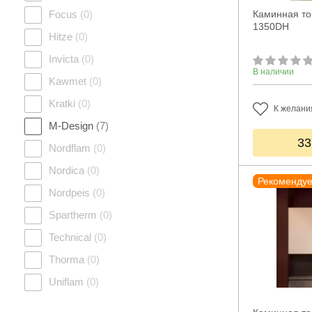
Focus
(0)
Каминная то
1350DH
Hitze
(0)
Invicta
(0)
В наличии
Kawmet
(0)
Kratki
(0)
К желани
M-Design
(7)
33
Nordflam
(0)
Nordica
(0)
Рекоменду
Nordpeis
(0)
Spartherm
(0)
Technical
(0)
Thorma
(0)
Uniflam
(0)