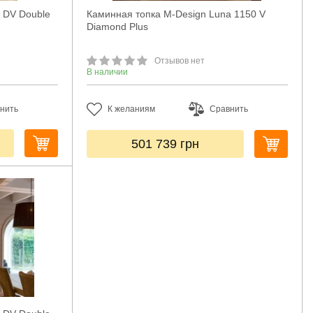
 DV Double
Каминная топка M-Design Luna 1150 V
Diamond Plus
Отзывов нет
В наличии
нить
К желаниям
Сравнить
501 739
грн