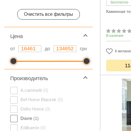
бесплатно
Каминная то
Очистить все фильтры
Цeна
В наличии
от
до
грн
К желани
11
Производитель
A.caminetti
(0)
Bef Home Blanzek
(0)
Defro Home
(0)
Dovre
(1)
Edilkamin
(0)