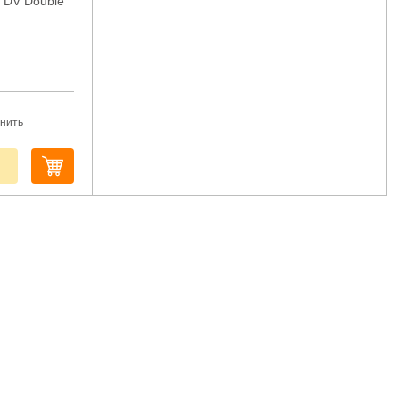
 DV Double
нить