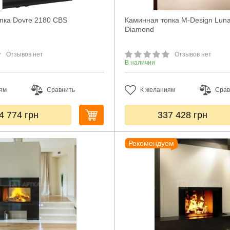
пка Dovre 2180 CBS
Каминная топка M-Design Lun
Diamond
Отзывов нет
Отзывов нет
В наличии
ям
Сравнить
К желаниям
Срав
4 774
грн
337 428
грн
Рекомендуем