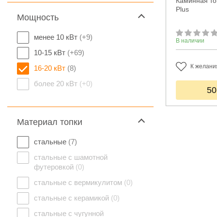
Каминная то
Plus
Мощность
менее 10 кВт
(+9)
В наличии
10-15 кВт
(+69)
К желани
16-20 кВт
(8)
более 20 кВт
(+0)
50
Материал топки
стальные
(7)
стальные с шамотной
футеровкой
(0)
стальные с вермикулитом
(0)
стальные с керамикой
(0)
стальные с чугунной