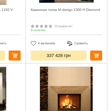
a 1150 V
Каминная топка M-design 1300 H Diamond
Отзывов нет
В наличии
нить
К желаниям
Сравнить
337 428
грн