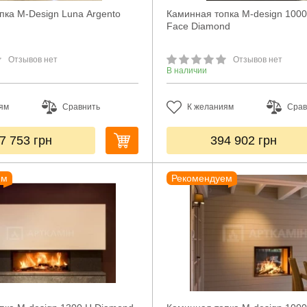
пка M-Design Luna Argento
Каминная топка M-design 1000
Face Diamond
Отзывов нет
Отзывов нет
В наличии
ям
Сравнить
К желаниям
Срав
7 753
грн
394 902
грн
ем
Рекомендуем