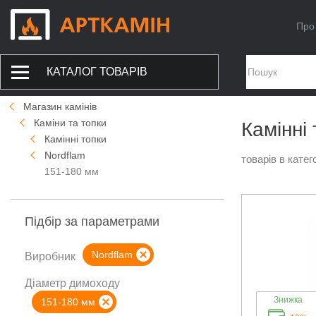
Про
КАТАЛОГ ТОВАРІВ
Магазин камінів
Каміни та топки
Камінні
Камінні топки
Nordflam
товарів в катего
151-180 мм
Підбір за параметрами
Nordflam
Виробник
Діаметр димоходу
Знижка
151-180 мм