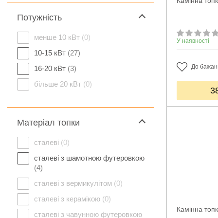
Камінна топк
Потужність
менше 10 кВт
(0)
У наявності
10-15 кВт
(27)
До бажан
16-20 кВт
(3)
більше 20 кВт
(0)
3
Матеріал топки
сталеві
(0)
сталеві з шамотною футеровкою
(4)
сталеві з вермикулітом
(0)
сталеві з керамікою
(0)
Камінна топк
сталеві з чавунною футеровкою