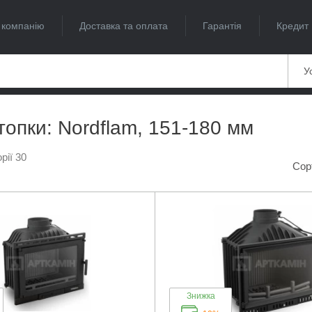
 компанію
Доставка та оплата
Гарантія
Кредит
Ус
 топки: Nordflam, 151-180 мм
рії 30
Сор
Знижка