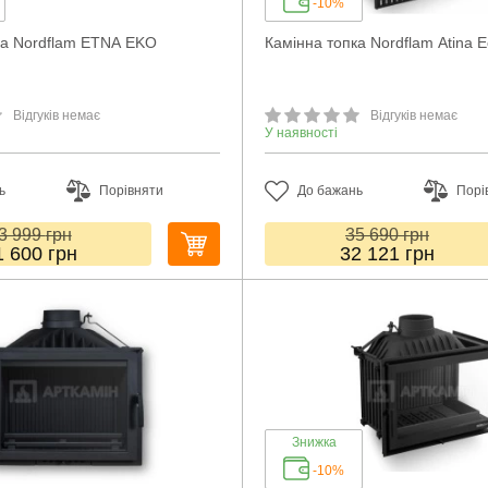
-10%
ка Nordflam ETNA EKO
Камінна топка Nordflam Atina 
Відгуків немає
Відгуків немає
У наявності
ь
Порівняти
До бажань
Порі
3 999
грн
35 690
грн
1 600
грн
32 121
грн
Знижка
-10%