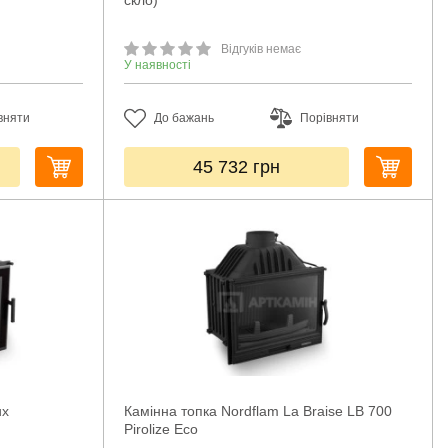
скло)
Відгуків немає
У наявності
вняти
До бажань
Порівняти
45 732
грн
ux
Камінна топка Nordflam La Braise LB 700
Pirolize Eco