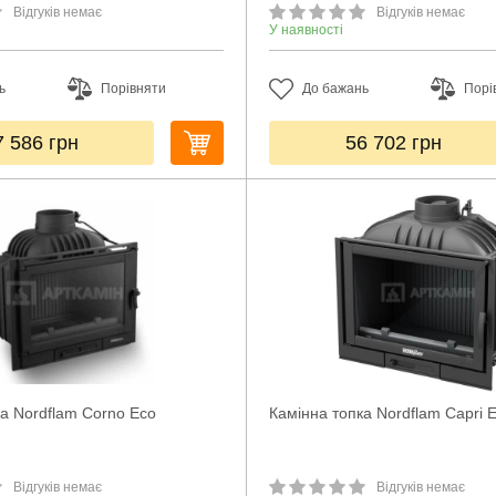
Відгуків немає
Відгуків немає
У наявності
ь
Порівняти
До бажань
Порі
7 586
грн
56 702
грн
а Nordflam Corno Eco
Камінна топка Nordflam Capri 
Відгуків немає
Відгуків немає