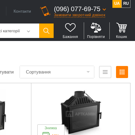
UA
RU
(096) 077-69-75
Контакти
Замовити зворотний дзвінок
і категорії
Бажання
Порівняти
Кошик
тувати
Сортування
Знижка