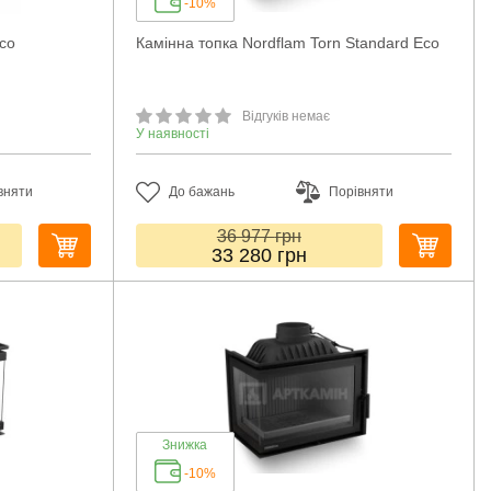
-10%
Eco
Камінна топка Nordflam Torn Standard Eco
Відгуків немає
У наявності
вняти
До бажань
Порівняти
36 977
грн
33 280
грн
Знижка
-10%