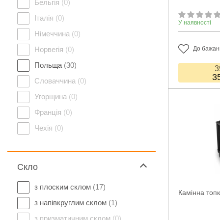
Бельгія
(0)
Італія
(0)
У наявності
Німеччина
(0)
Норвегія
(0)
До бажан
Польща
(30)
3
3
Словаччина
(0)
Угорщина
(0)
Франція
(0)
Чехія
(0)
Скло
з плоским склом
(17)
Камінна топк
з напівкруглим склом
(1)
з призматичним склом
(0)