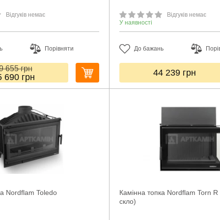
Відгуків немає
Відгуків немає
У наявності
ь
Порівняти
До бажань
Порі
9 655
грн
44 239
грн
5 690
грн
а Nordflam Toledo
Камінна топка Nordflam Torn R
скло)