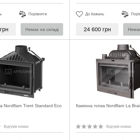
ь
Порівняти
До бажань
Порі
грн
24 600
грн
Немає на складі
Немає
а Nordflam Trent Standard Eco
Камінна топка Nordflam La Bra
Відгуків немає
Відгуків немає