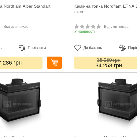
а Nordflam Alber Standart
Камінна топка Nordflam ETNA
скло
Відгуків немає
Відгуків немає
У наявності
ь
Порівняти
До бажань
Порі
38 059
грн
7 286
грн
34 253
грн