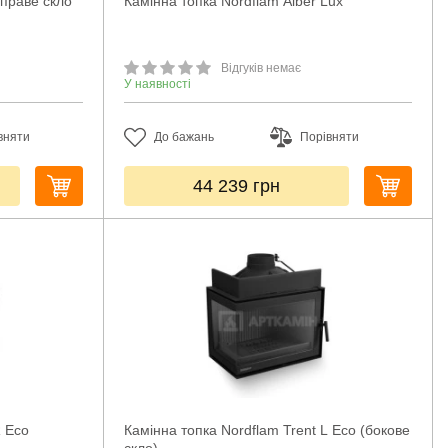
 праве скло
Камінна топка Nordflam Alber Lux
Відгуків немає
У наявності
вняти
До бажань
Порівняти
44 239
грн
R Eco
Камінна топка Nordflam Trent L Eco (бокове