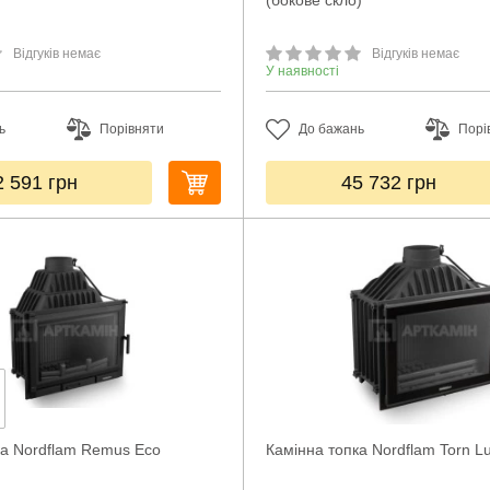
(бокове скло)
Відгуків немає
Відгуків немає
У наявності
ь
Порівняти
До бажань
Порі
2 591
грн
45 732
грн
ка Nordflam Remus Eco
Камінна топка Nordflam Torn L