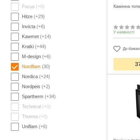
Focus
(+0)
Камінна топк
Hitze
(+29)
Invicta
(+6)
У наявності
Kawmet
(+14)
Kratki
(+44)
До бажан
M-design
(+6)
3
Nordflam
(30)
Nordica
(+24)
Nordpeis
(+2)
Spartherm
(+34)
Technical
(+0)
Thorma
(+0)
Uniflam
(+6)