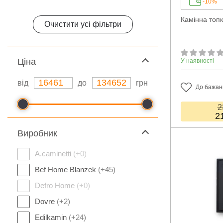
-10%
Камінна топ
Очистити усі фільтри
Ціна
У наявності
від
до
грн
До бажан
2
2
Виробник
A.caminetti
(+0)
Bef Home Blanzek
(+45)
Defro Home
(+0)
Dovre
(+2)
Edilkamin
(+24)