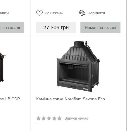
вняти
До бажань
Порівняти
27 306
грн
 на складі
Немає на складі
ise LB CDP
Камінна топка Nordflam Savona Eco
Відгуків немає