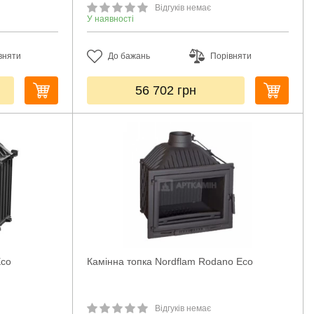
Відгуків немає
У наявності
вняти
До бажань
Порівняти
56 702
грн
Eco
Камінна топка Nordflam Rodano Eco
Відгуків немає