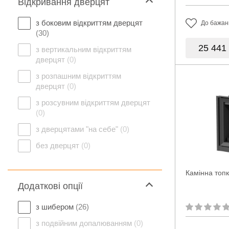
Відкривання дверцят
з боковим відкриттям дверцят
До бажан
(30)
25 441
з вертикальним відкриттям
дверцят
(0)
з розпашним відкриттям
дверцят
(0)
з розсувним відкриттям дверцят
(0)
з дверцятами "на себе"
(0)
без дверцят
(0)
Камінна топк
Додаткові опції
з шибером
(26)
з подвійним допалюванням
(0)