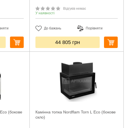
Відгуків немає
У наявності
вняти
До бажань
Порівняти
44 805
грн
 Eco (бокове
Камінна топка Nordflam Torn L Eco (бокове
скло)