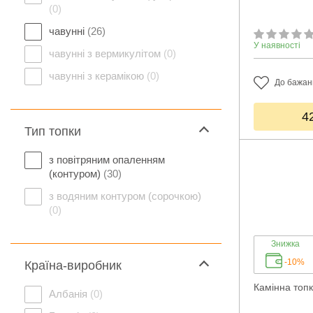
(0)
чавунні
(26)
У наявності
чавунні з вермикулітом
(0)
чавунні з керамікою
(0)
До бажан
4
Тип топки
з повітряним опаленням
(контуром)
(30)
з водяним контуром (сорочкою)
(0)
Знижка
-10%
Країна-виробник
Камінна топ
Албанія
(0)