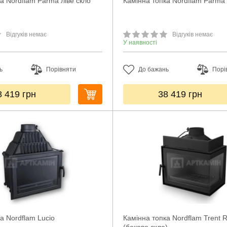
а Nordflam Parma ліве скло
Камінна топка Nordflam Parma
Відгуків немає
Відгуків немає
У наявності
ь
Порівняти
До бажань
Порі
8 419
грн
38 419
грн
а Nordflam Lucio
Камінна топка Nordflam Trent 