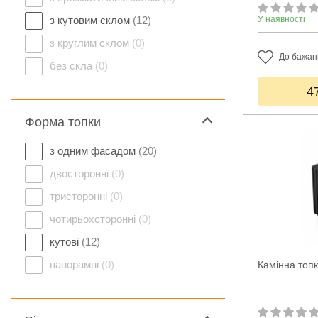
з кутовим склом
(12)
У наявності
з круглим склом
(0)
До бажан
без скла
(0)
4
Форма топки
з одним фасадом
(20)
двосторонні
(0)
тристоронні
(0)
чотирьохсторонні
(0)
кутові
(12)
панорамні
(0)
Камінна топк