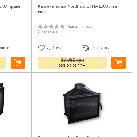
 EKO праве
Камінна топка Nordflam ETNA EKO ліве
скло
Відгуків немає
У наявності
вняти
До бажань
Порівняти
38 059
грн
34 253
грн