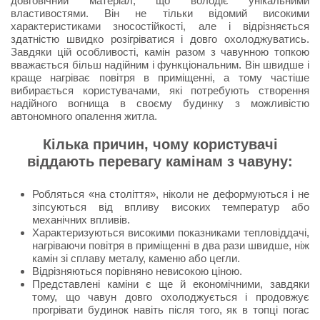
довговічний матеріал, що володіє унікальними
властивостями. Він не тільки відомий високими
характеристиками зносостійкості, але і відрізняється
здатністю швидко розігріватися і довго охолоджуватись.
Завдяки цій особливості, камін разом з чавунною топкою
вважається більш надійним і функціональним. Він швидше і
краще нагріває повітря в приміщенні, а тому частіше
вибирається користувачами, які потребують створення
надійного вогнища в своєму будинку з можливістю
автономного опалення житла.
Кілька причин, чому користувачі
віддають перевагу камінам з чавуну:
Робляться «на століття», ніколи не деформуються і не
зіпсуються від впливу високих температур або
механічних впливів.
Характеризуються високими показниками тепловіддачі,
нагріваючи повітря в приміщенні в два рази швидше, ніж
камін зі сплаву металу, каменю або цегли.
Відрізняються порівняно невисокою ціною.
Представлені каміни є ще й економічними, завдяки
тому, що чавун довго охолоджується і продовжує
прогрівати будинок навіть після того, як в топці погас