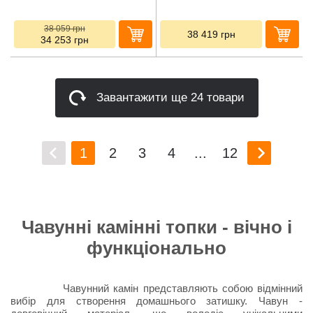
38 059
грн
38 419
грн
34 253
грн
Завантажити ще 24 товари
1
2
3
4
...
12
Чавунні камінні топки - вічно і
функціонально
Чавунний камін представляють собою відмінний
вибір для створення домашнього затишку. Чавун -