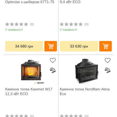
Optimise з шибером 6771-75
9,4 кВт ECO
(0)
(0)
У наявності
У наявності
34 680
грн
33 630
грн
Камінна топка Kawmet W17
Камінна топка Nordflam Atina
12,3 кВт ECO
Eco
(0)
(0)