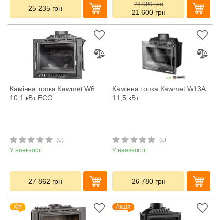
23 999
грн
25 235
грн
21 600
грн
Камінна топка Kawmet W6
Камінна топка Kawmet W13A
10,1 кВт ECO
11,5 кВт
(0)
(0)
У наявності
У наявності
27 862
грн
26 780
грн
Хіт
Акція