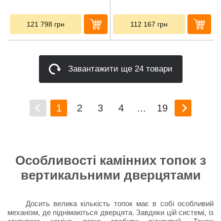
121 798
грн
112 167
грн
Завантажити ще 24 товари
1
2
3
4
...
19
Особливості камінних топок з
вертикальними дверцятами
Досить велика кількість топок має в собі особливий
механізм, де піднімаються дверцята. Завдяки цій системі, із