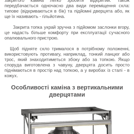
закритого каміна легко зробити відкритий. Також
передбачається одночасно два види переміщення скла:
типове (відкриваються в бік) та підйомні дверцята або, як
ще їх називають - гільйотина.
Закрита топка украй зручна з підйомом заслонки вгору,
це надасть більше комфорту при експлуатації сучасного
опалювального пристрою.
Щоб підняте скло трималося в потрібному положенні,
використовують противагу, наприклад, тонкий ланцюг або
трос, який знаходитиметься збоку або за топкою. Якщо
споруда виготовлена з чавуну, дверцята досить просто
піднімаються в простір над топкою, а у виробах із сталі - в
кожух.
Особливості каміна з вертикальними
дверцятами