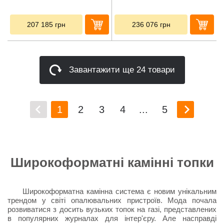
207 185
грн
236 076
грн
Завантажити ще 24 товари
1
2
3
4
...
5
Широкоформатні камінні топки
Широкоформатна камінна система є новим унікальним
трендом у світі опалювальних пристроїв. Мода почала
розвиватися з досить вузьких топок на газі, представлених
в популярних журналах для інтер'єру. Але насправді