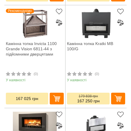
Рекомендуємо
Камінна топка Invicta 1100
Камінна топка Kratki MB
Grande Vision 6811-44 з
100/G
підйомними дверцятами
(0)
(0)
У наявності
У наявності
179 838
грн
167 025
грн
167 250
грн