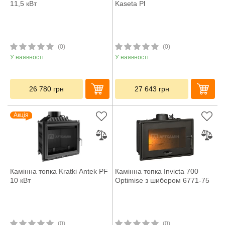
11,5 кВт
Kaseta Pl
(0)
(0)
У наявності
У наявності
26 780
грн
27 643
грн
Акція
Камінна топка Kratki Antek PF
Камінна топка Invicta 700
10 кВт
Optimise з шибером 6771-75
(0)
(0)