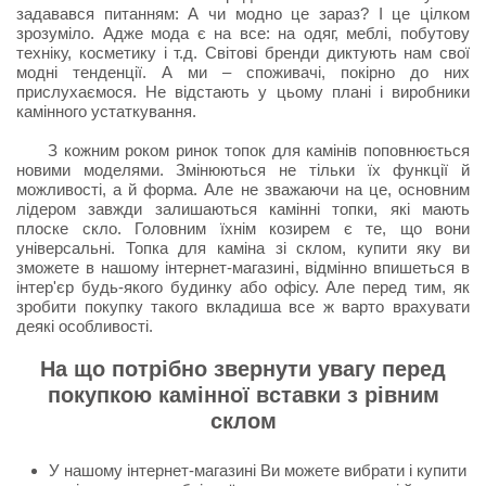
задавався питанням: А чи модно це зараз? І це цілком
зрозуміло. Адже мода є на все: на одяг, меблі, побутову
техніку, косметику і т.д. Світові бренди диктують нам свої
модні тенденції. А ми – споживачі, покірно до них
прислухаємося. Не відстають у цьому плані і виробники
камінного устаткування.
З кожним роком ринок топок для камінів поповнюється
новими моделями. Змінюються не тільки їх функції й
можливості, а й форма. Але не зважаючи на це, основним
лідером завжди залишаються камінні топки, які мають
плоске скло. Головним їхнім козирем є те, що вони
універсальні. Топка для каміна зі склом, купити яку ви
зможете в нашому інтернет-магазині, відмінно впишеться в
інтер'єр будь-якого будинку або офісу. Але перед тим, як
зробити покупку такого вкладиша все ж варто врахувати
деякі особливості.
На що потрібно звернути увагу перед
покупкою камінної вставки з рівним
склом
У нашому інтернет-магазині Ви можете вибрати і купити