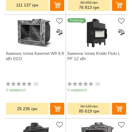
80 855
грн
111 137
грн
76 813
грн
Новинка
Камінна топка Kawmet W9 9,8
Камінна топка Kratki Floki L
кВт ECO
PF 12 кВт
(0)
(0)
У наявності
У наявності
90 125
грн
25 235
грн
85 619
грн