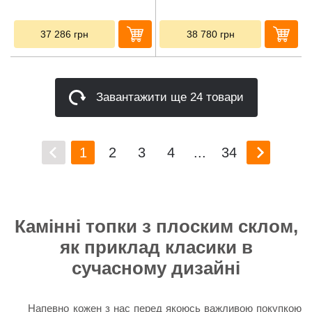
37 286
грн
38 780
грн
Завантажити ще 24 товари
1
2
3
4
...
34
Камінні топки з плоским склом,
як приклад класики в
сучасному дизайні
Напевно кожен з нас перед якоюсь важливою покупкою