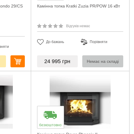
tondo 29/CS
Камінна топка Kratki Zuzia PR/POW 16 кВт
Відгуків немає
До бажань
Порівняти
вняти
24 995
грн
Немає на складі
безкоштовно