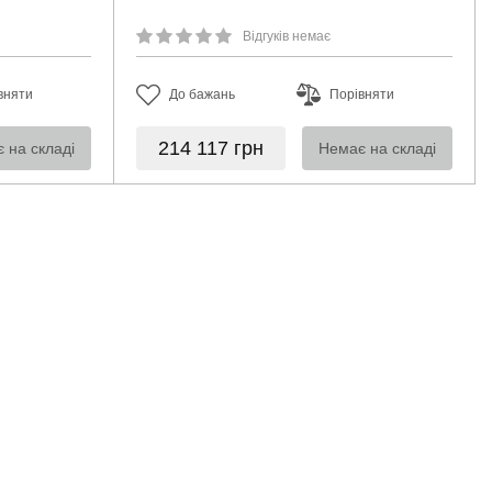
Відгуків немає
вняти
До бажань
Порівняти
214 117
грн
 на складі
Немає на складі