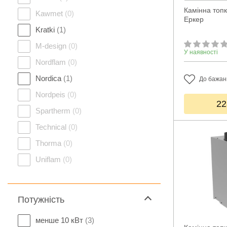
Камінна топк
Kawmet
(0)
Еркер
Kratki
(1)
M-design
(0)
У наявності
Nordflam
(0)
Nordica
(1)
До бажан
Nordpeis
(0)
22
Spartherm
(0)
Technical
(0)
Thorma
(0)
Uniflam
(0)
Потужність
менше 10 кВт
(3)