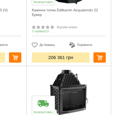
безкоштовно
3 (V)
Камінна топка Edilkamin Acquatondo 22
Еркер
Відгуків немає
У наявності
вняти
До бажань
Порівняти
206 361
грн
безкоштовно