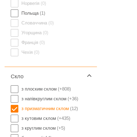
Норвегія
(0)
Польща
(1)
Словаччина
(0)
Угорщина
(0)
Франція
(0)
Чехія
(0)
Скло
з плоским склом
(+808)
з напівкруглим склом
(+36)
з призматичним склом
(12)
з кутовим склом
(+435)
з круглим склом
(+5)