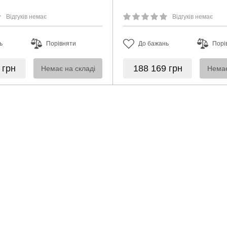
Відгуків немає
Відгуків немає
ь
Порівняти
До бажань
Порі
0
грн
188 169
грн
Немає на складі
Немає