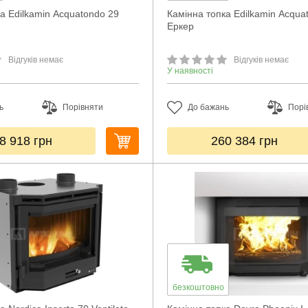
а Edilkamin Acquatondo 29
Камінна топка Edilkamin Acqua
Еркер
Відгуків немає
Відгуків немає
У наявності
ь
Порівняти
До бажань
Порі
8 918
грн
260 384
грн
безкоштовно