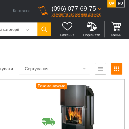
UA
RU
(096) 077-69-75
Контакти
Замовити зворотний дзвінок
і категорії
Бажання
Порівняти
Кошик
тувати
Сортування
Рекомендуємо