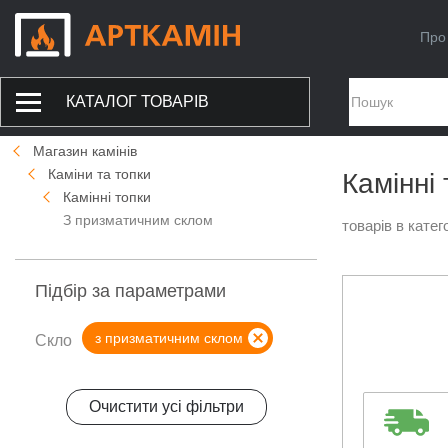
Про
КАТАЛОГ ТОВАРІВ
Магазин камінів
Каміни та топки
Камінні
Камінні топки
З призматичним склом
товарів в катего
Підбір за параметрами
з призматичним склом
Скло
Очистити усі фільтри