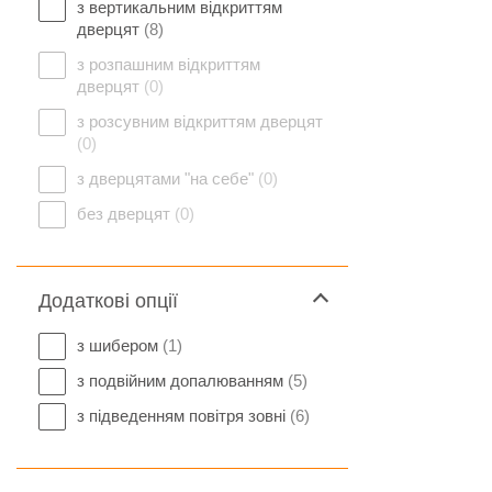
з вертикальним відкриттям
дверцят
(8)
з розпашним відкриттям
дверцят
(0)
з розсувним відкриттям дверцят
(0)
з дверцятами "на себе"
(0)
без дверцят
(0)
Додаткові опції
з шибером
(1)
з подвійним допалюванням
(5)
з підведенням повітря зовні
(6)