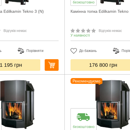
безкоштовно
а Edilkamin Tekno 3 (N)
Камінна топка Edilkamin Tekno 
Відгуків немає
Відгуків немає
У наявності
ь
Порівняти
До бажань
Порі
1 195
грн
176 800
грн
Рекомендуємо
безкоштовно