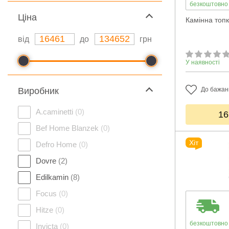
безкоштовно
Ціна
Камінна топк
від
до
грн
У наявності
Виробник
До бажан
A.caminetti
(0)
16
Bef Home Blanzek
(0)
Хіт
Defro Home
(0)
Dovre
(2)
Edilkamin
(8)
Focus
(0)
Hitze
(0)
безкоштовно
Invicta
(0)