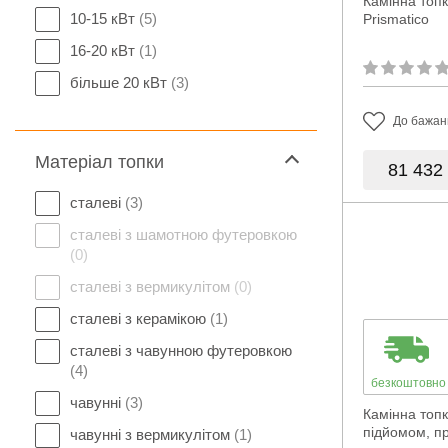
Камінна топка
10-15 кВт
(5)
Prismatico
16-20 кВт
(1)
більше 20 кВт
(3)
До бажан
Матеріал топки
81 432
сталеві
(3)
сталеві з шамотною футеровкою
(0)
сталеві з вермикулітом
(0)
сталеві з керамікою
(1)
сталеві з чавунною футеровкою
(4)
безкоштовно
чавунні
(3)
Камінна топка
підйомом, п
чавунні з вермикулітом
(1)