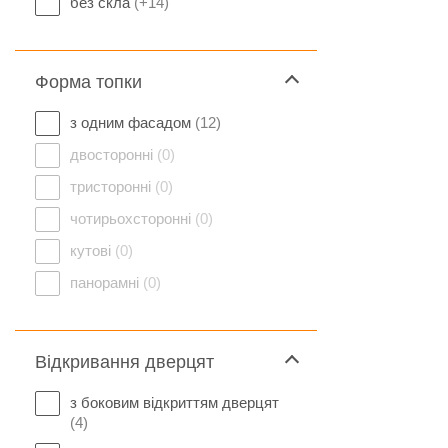
без скла
(+14)
Форма топки
з одним фасадом
(12)
двосторонні
(0)
тристоронні
(0)
чотирьохсторонні
(0)
кутові
(0)
панорамні
(0)
Відкривання дверцят
з боковим відкриттям дверцят
(4)