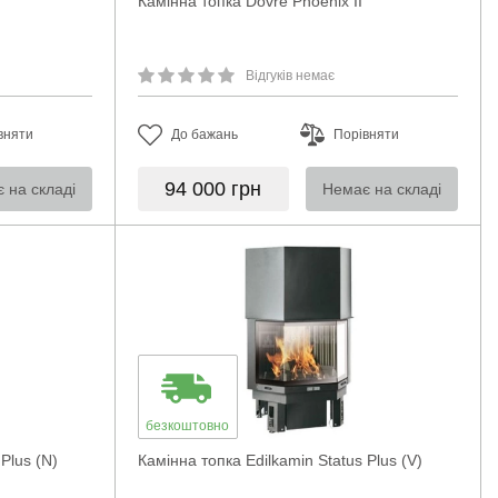
Камінна топка Dovre Phoenix II
Відгуків немає
вняти
До бажань
Порівняти
94 000
грн
 на складі
Немає на складі
безкоштовно
Plus (N)
Камінна топка Edilkamin Status Plus (V)