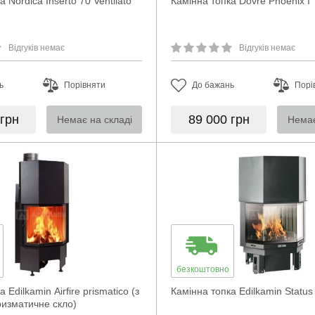
 Nordica Inserto 70 Ventilato
Камінна топка Dovre Phoenix I
Відгуків немає
Відгуків немає
ь
Порівняти
До бажань
Порі
грн
89 000
грн
Немає на складі
Немає
безкоштовно
 Edilkamin Airfire prismatico (з
Камінна топка Edilkamin Status 
ризматичне скло)