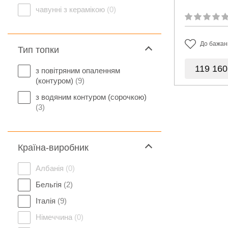
чавунні з керамікою
(0)
До бажан
Тип топки
119 16
з повітряним опаленням
(контуром)
(9)
з водяним контуром (сорочкою)
(3)
Країна-виробник
Албанія
(0)
Бельгія
(2)
Італія
(9)
Німеччина
(0)