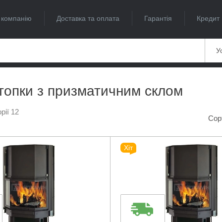
 компанію
Доставка та оплата
Гарантія
Кредит
Ус
 топки з призматичним склом
рії 12
Сор
Хіт