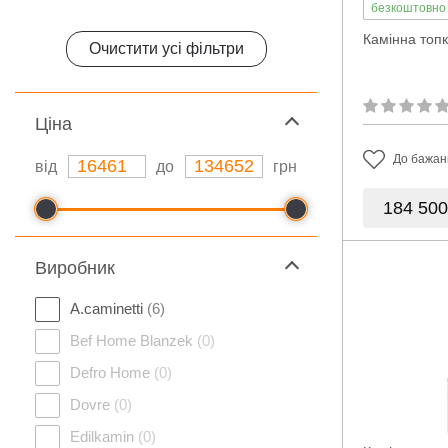
безкоштовно
Камінна топк
Очистити усі фільтри
Ціна
До бажан
від
до
грн
184 50
Виробник
A.caminetti
(6)
Bef Home Blanzek
(0)
Defro Home
(0)
Dovre
(0)
Edilkamin
(0)