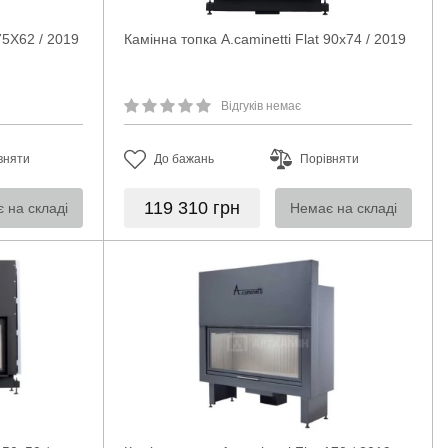
 75X62 / 2019
Камінна топка A.caminetti Flat 90x74 / 2019
Відгуків немає
вняти
До бажань
Порівняти
119 310
грн
 на складі
Немає на складі