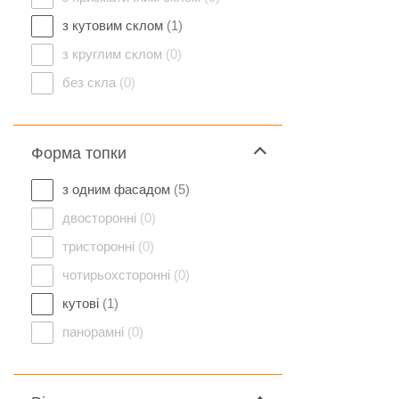
з кутовим склом
(1)
з круглим склом
(0)
без скла
(0)
Форма топки
з одним фасадом
(5)
двосторонні
(0)
тристоронні
(0)
чотирьохсторонні
(0)
кутові
(1)
панорамні
(0)