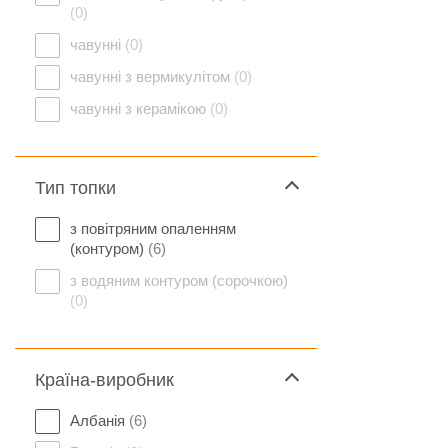
(0)
чавунні
(0)
чавунні з вермикулітом
(0)
чавунні з керамікою
(0)
Тип топки
з повітряним опаленням
(контуром)
(6)
з водяним контуром (сорочкою)
(0)
Країна-виробник
Албанія
(6)