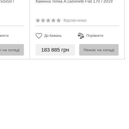
150x50 /
Камінна топка A.caminetti Flat 170 / 2019
Відгуків немає
вняти
До бажань
Порівняти
183 885
грн
 на складі
Немає на складі