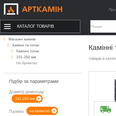
Про
КАТАЛОГ ТОВАРІВ
Магазин камінів
Каміни та топки
Камінні
Камінні топки
231-250 мм
товарів в катего
На брикетах
Підбір за параметрами
Діаметр димоходу
231-250 мм
на брикетах
Паливо