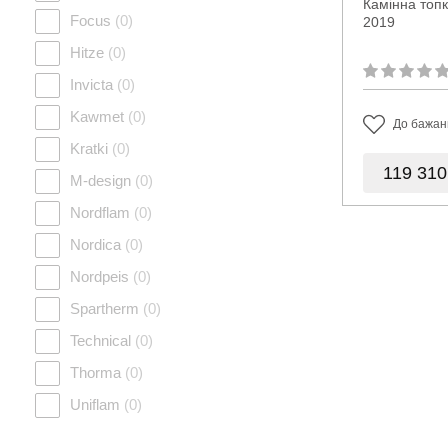
Камінна топк
Focus
(0)
2019
Hitze
(0)
Invicta
(0)
Kawmet
(0)
До бажан
Kratki
(0)
119 31
M-design
(0)
Nordflam
(0)
Nordica
(0)
Nordpeis
(0)
Spartherm
(0)
Technical
(0)
Thorma
(0)
Uniflam
(0)