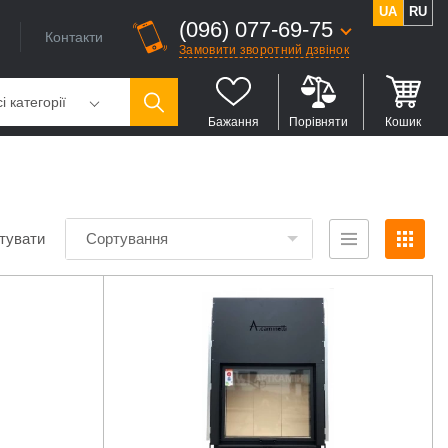
UA
RU
(096) 077-69-75
Контакти
Замовити зворотний дзвінок
і категорії
Бажання
Порівняти
Кошик
тувати
Сортування