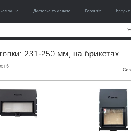
 компанію
Доставка та оплата
Гарантія
Кредит
Ус
 топки: 231-250 мм, на брикетах
рії 6
Сор