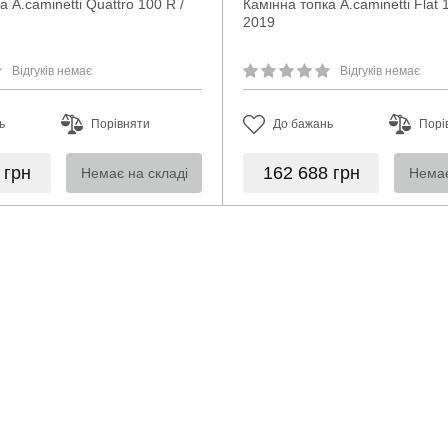
а A.caminetti Quattro 100 R /
Камінна топка A.caminetti Flat 
2019
Відгуків немає
Відгуків немає
ь
Порівняти
До бажань
Порі
0
грн
162 688
грн
Немає на складі
Немає