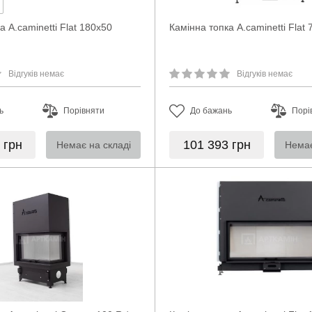
а A.caminetti Flat 180x50
Камінна топка A.caminetti Flat
Відгуків немає
Відгуків немає
ь
Порівняти
До бажань
Порі
0
грн
101 393
грн
Немає на складі
Немає