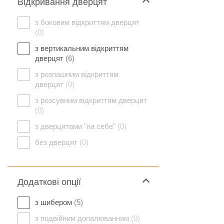
Відкривання дверцят
з боковим відкриттям дверцят
(0)
з вертикальним відкриттям
дверцят
(6)
з розпашним відкриттям
дверцят
(0)
з розсувним відкриттям дверцят
(0)
з дверцятами "на себе"
(0)
без дверцят
(0)
Додаткові опції
з шибером
(5)
з подвійним допалюванням
(0)